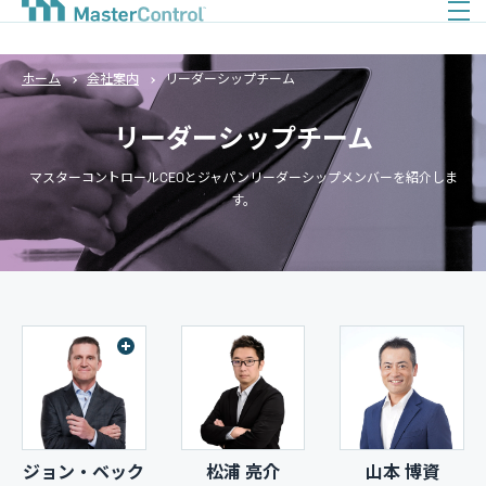
ホーム
会社案内
リーダーシップチーム
リーダーシップチーム
マスターコントロールCEOとジャパンリーダーシップメンバーを紹介しま
す。
ジョン・ベック
松浦 亮介
山本 博資