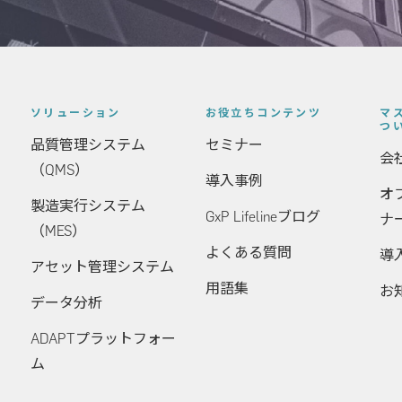
ソリューション
お役立ちコンテンツ
マ
つ
品質管理システム
セミナー
会
（QMS）
導入事例
オ
製造実行システム
GxP Lifelineブログ
ナ
（MES）
よくある質問
導
アセット管理システム
用語集
お
データ分析
ADAPTプラットフォー
ム