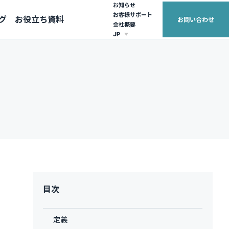
お知らせ
お客様サポート
グ
お役立ち資料
お問い合わせ
会社概要
JP
EUROPE
ASIA PACIFIC
United Kingdom (English)
Australia (English)
France (français)
日本（日本語）
繁體中文
目次
定義