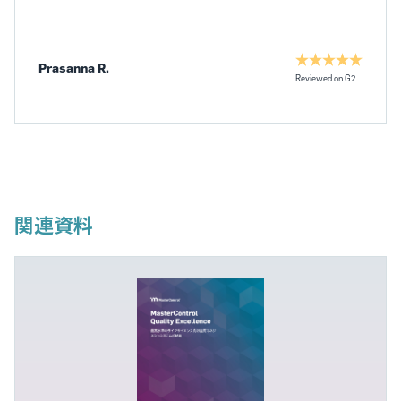
Prasanna R.
Reviewed on G2
関連資料