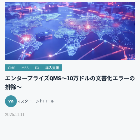
QMS
MES
DX
導入支援
エンタープライズQMS～10万ドルの文書化エラーの
排除～
マスターコントロール
2025.11.11