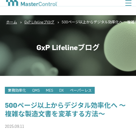
ホーム
GxP Lifelineブログ
500ページ以上からデジタル効率化へ ～複
GxP Lifelineブログ
業務効率化
QMS
MES
DX
ペーパーレス
500ページ以上からデジタル効率化へ ～
複雑な製造文書を変革する方法～
2025.09.11