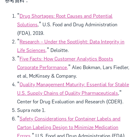
参考資料：
"
Drug Shortages: Root Causes and Potential
Solutions
," U.S. Food and Drug Administration
(FDA), 2019.
"
Research – Under the Spotlight: Data Integrity in
Life Sciences,
" Deloitte.
"
Five Facts: How Customer Analytics Boosts
Corporate Performance,
" Alec Bokman, Lars Fiedler,
et al, McKinsey & Company.
"
Quality Management Maturity: Essential for Stable
U.S. Supply Chains of Quality Pharmaceuticals
,"
Center for Drug Evaluation and Research (CDER).
Supra note 1.
"
Safety Considerations for Container Labels and
Carton Labeling Design to Minimize Medication
Errors,
" U.S. Food and Drug Administration (FDA),