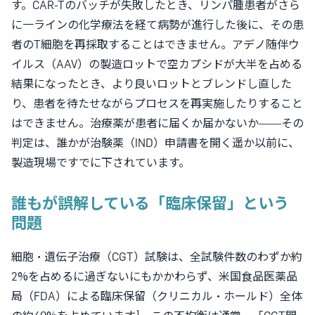
す。CAR-Tのバッチが失敗したとき、リンパ腫患者がさら
に一ラインの化学療法を経て病勢が進行した後に、その患
者のT細胞を再採取することはできません。アデノ随伴ウ
イルス（AAV）の製造ロットで空カプシドが大半を占める
結果になったとき、より良いロットとブレンドし直した
り、患者を待たせながらプロセスを再実施したりすること
はできません。治療薬が患者に届くか届かないか——その
判定は、誰かが治験薬（IND）申請書を開く遥か以前に、
製造現場ですでに下されています。
誰もが誤解している「臨床保留」という
問題
細胞・遺伝子治療（CGT）試験は、全試験件数のわずか約
2%を占めるに過ぎないにもかかわらず、米国食品医薬品
局（FDA）による臨床保留（クリニカル・ホールド）全体