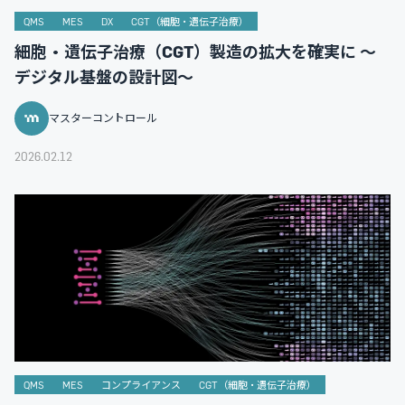
QMS
MES
DX
CGT（細胞・遺伝子治療）
細胞・遺伝子治療（CGT）製造の拡大を確実に ～
デジタル基盤の設計図～
マスターコントロール
2026.02.12
QMS
MES
コンプライアンス
CGT（細胞・遺伝子治療）