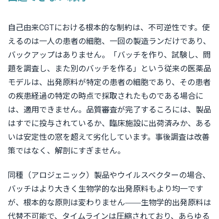
自己由来CGTにおける根本的な制約は、
不可逆性で
す。使
えるのは一人の患者の細胞、一回の製造ランだけであり、
バックアップはありません。「バッチを作り、試験し、問
題を調査し、また別のバッチを作る」という従来の医薬品
モデルは、出発原料が特定の患者の細胞であり、その患者
の疾患経過の特定の時点で採取されたものである場合に
は、適用できません。品質審査が完了するころには、製品
はすでに投与されているか、臨床施設に出荷済みか、ある
いは安定性の窓を超えて劣化しています。事後調査は改善
策ではなく、解剖にすぎません。
同種（アロジェニック）製品やウイルスベクターの場合、
バッチはより大きく生物学的な出発原料もより均一です
が、根本的な原則は変わりません——生物学的出発原料は
代替不可能で、タイムラインは圧縮されており、あらゆる