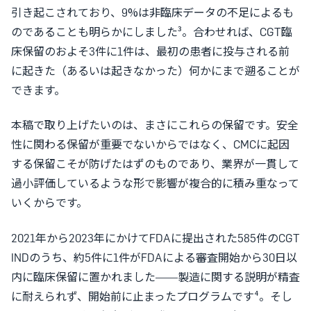
引き起こされており、9%は非臨床データの不足によるも
のであることも明らかにしました³。合わせれば、CGT臨
床保留のおよそ3件に1件は、最初の患者に投与される前
に起きた（あるいは起きなかった）何かにまで遡ることが
できます。
本稿で取り上げたいのは、まさにこれらの保留です。安全
性に関わる保留が重要でないからではなく、CMCに起因
する保留こそが
防げたはずのもの
であり、業界が一貫して
過小評価しているような形で影響が複合的に積み重なって
いくからです。
2021年から2023年にかけてFDAに提出された585件のCGT
INDのうち、約5件に1件がFDAによる審査開始から30日以
内に臨床保留に置かれました——製造に関する説明が精査
に耐えられず、開始前に止まったプログラムです⁴。そし