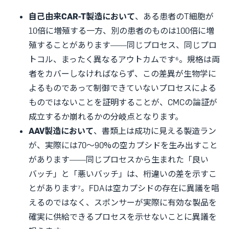
自己由来CAR-T製造において
、ある患者のT細胞が
10倍に増殖する一方、別の患者のものは100倍に増
殖することがあります——同じプロセス、同じプロ
トコル、まったく異なるアウトカムです⁶。規格は両
者をカバーしなければならず、この差異が生物学に
よるものであって制御できていないプロセスによる
ものではないことを証明することが、CMCの論証が
成立するか崩れるかの分岐点となります。
AAV製造において
、書類上は成功に見える製造ラン
が、実際には70〜90%の空カプシドを生み出すこと
があります——同じプロセスから生まれた「良い
バッチ」と「悪いバッチ」は、桁違いの差を示すこ
とがあります⁷。FDAは空カプシドの存在に異議を唱
えるのではなく、スポンサーが実際に有効な製品を
確実に供給できるプロセスを示せないことに異議を