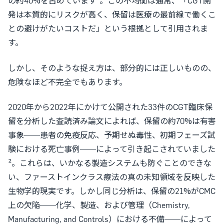
の約40%を占めています¹。この不均衡は通常、「CGT開
発は本質的にリスクが高く、保留は医療の最前線で働くこ
との避けがたいコストだ」という根拠として引用されま
す。
しかし、そのような捉え方は、部分的には正しいものの、
危険なほど不完全でもあります。
2020年から2022年にかけて公開された33件のCGT臨床保
留を分析した査読済み論文によれば、保留の約70%は有害
事象——患者の免疫反応、予期せぬ毒性、初期フェーズ試
験における死亡事例——によって引き起こされていました
²。これらは、いかなる製造システムも防ぐことのできな
い、ファーストインクラス療法の真の未知領域を反映した
生物学的現実です。しかし同じ分析は、保留の21%がCMC
上の欠陥——化学、製造、および管理（Chemistry,
Manufacturing, and Controls）における不備——によって