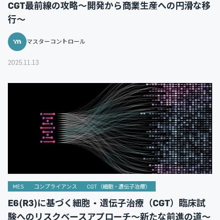
CGT最前線の攻略～開発から商業生産への円滑な移
行～
マスターコントロール
2025.11.13
MES
コンプライアンス
CGT（細胞・遺伝子治療）
E6(R3)に基づく細胞・遺伝子治療（CGT）臨床試
験へのリスクベースアプローチ～新たな前進の道～