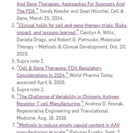
And Gene Therapies: Approaches For Sponsors And
The FDA,"
Sandy Kweder and Sean Hilscher, Cell &
Gene, March 25, 2024.
"Clinical holds for cell and gene therapy trials: Risks,
impact, and lessons learned,"
Carolyn A. Wills,
Daniela Drago, and Robert G. Pietrusko, Molecular
Therapy – Methods & Clinical Development, Oct. 20,
2023.
Supra note 2.
"Cell & Gene Therapies: FDA Regulatory
Considerations In 2024,"
World Pharma Today,
accessed April 9, 2026.
Supra note 2.
"The Challenge of Variability in Chimeric Antigen
Receptor T cell Manufacturing,"
Andrew D. Fesnak,
Regenerative Engineering and Translational
Medicine, Aug. 19, 2019.
"Methods to reduce empty capsid content in AAV
manufacturing at scale,"
Patsnap Eureka, Sept. 2,