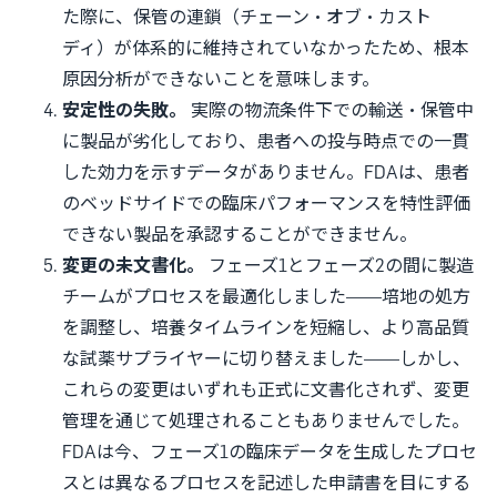
た際に、保管の連鎖（チェーン・オブ・カスト
ディ）が体系的に維持されていなかったため、根本
原因分析ができないことを意味します。
安定性の失敗。
実際の物流条件下での輸送・保管中
に製品が劣化しており、患者への投与時点での一貫
した効力を示すデータがありません。FDAは、患者
のベッドサイドでの臨床パフォーマンスを特性評価
できない製品を承認することができません。
変更の未文書化。
フェーズ1とフェーズ2の間に製造
チームがプロセスを最適化しました——培地の処方
を調整し、培養タイムラインを短縮し、より高品質
な試薬サプライヤーに切り替えました——しかし、
これらの変更はいずれも正式に文書化されず、変更
管理を通じて処理されることもありませんでした。
FDAは今、フェーズ1の臨床データを生成したプロセ
スとは異なるプロセスを記述した申請書を目にする