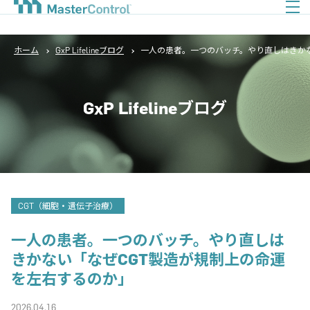
ホーム
GxP Lifelineブログ
一人の患者。一つのバッチ。やり直しはきか
GxP Lifelineブログ
CGT（細胞・遺伝子治療）
一人の患者。一つのバッチ。やり直しは
きかない「なぜCGT製造が規制上の命運
を左右するのか」
2026.04.16