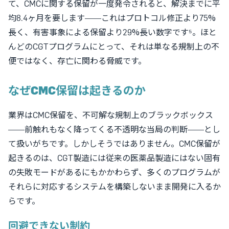
て、CMCに関する保留が一度発令されると、解決までに平
均8.4ヶ月を要します——これはプロトコル修正より75%
長く、有害事象による保留より29%長い数字です⁵。ほと
んどのCGTプログラムにとって、それは単なる規制上の不
便ではなく、
存亡に関わる脅威
です。
なぜCMC保留は起きるのか
業界はCMC保留を、不可解な規制上のブラックボックス
——前触れもなく降ってくる不透明な当局の判断——とし
て扱いがちです。しかしそうではありません。CMC保留が
起きるのは、CGT製造には従来の医薬品製造にはない固有
の失敗モードがあるにもかかわらず、多くのプログラムが
それらに対応するシステムを構築しないまま開発に入るか
らです。
回避できない制約