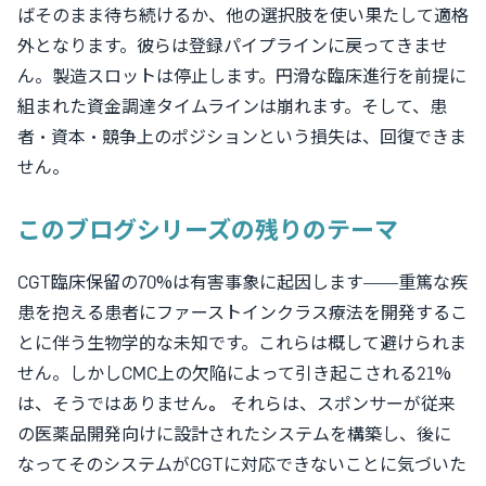
ばそのまま待ち続けるか、他の選択肢を使い果たして適格
外となります。彼らは登録パイプラインに戻ってきませ
ん。製造スロットは停止します。円滑な臨床進行を前提に
組まれた資金調達タイムラインは崩れます。そして、患
者・資本・競争上のポジションという損失は、
回復できま
せん
。
このブログシリーズの残りのテーマ
CGT臨床保留の70%は有害事象に起因します——重篤な疾
患を抱える患者にファーストインクラス療法を開発するこ
とに伴う生物学的な未知です。これらは概して避けられま
せん。
しかしCMC上の欠陥によって引き起こされる21%
は、そうではありません
。
それらは、スポンサーが従来
の医薬品開発向けに設計されたシステムを構築し、後に
なってそのシステムがCGTに対応できないことに気づいた