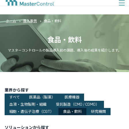
ホーム
導入事例
食品・飲料
食品・飲料
マスターコントロールの製品導入前の課題、導入後の成果を紹介します。
業界から探す
すべて
医薬品（製薬）
医療機器
血液・生物製剤・組織
受託製造（CMO / CDMO）
細胞・遺伝子治療（CGT）
食品・飲料
研究機関
ソリューションから探す