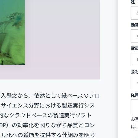
姓
勤
電
会
従
導入懸念から、依然として紙ベースのプロ
フサイエンス分野における製造実行シス
的なクラウドベースの製造実行ソフト
お
OP）の効率化を図りながら品質とコン
は
タル化への道筋を提供する仕組みを明ら