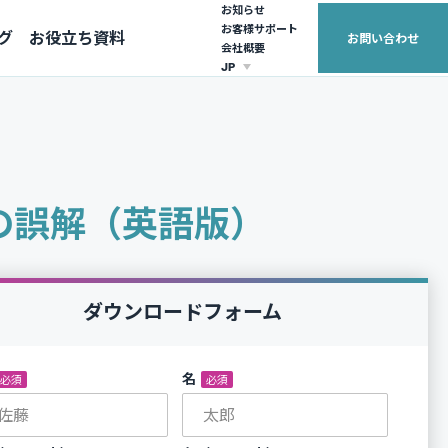
お知らせ
お客様サポート
グ
お役立ち資料
お問い合わせ
会社概要
JP
EUROPE
ASIA PACIFIC
United Kingdom (English)
Australia (English)
France (français)
日本（日本語）
の誤解（英語版）
繁體中文
ダウンロードフォーム
*
名
*