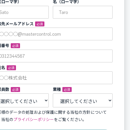
（ローマ字）
名（ローマ字）
務先メールアドレス
*
話番号
*
社名
*
業員数
*
業種
*
客様のデータの処理および保護に関する当社の方針について
、当社の
プライバシーポリシー
をご覧ください。