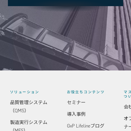
ソリューション
お役立ちコンテンツ
マ
つ
品質管理システム
セミナー
会
（QMS）
導入事例
オ
製造実行システム
GxP Lifelineブログ
ナ
（MES）