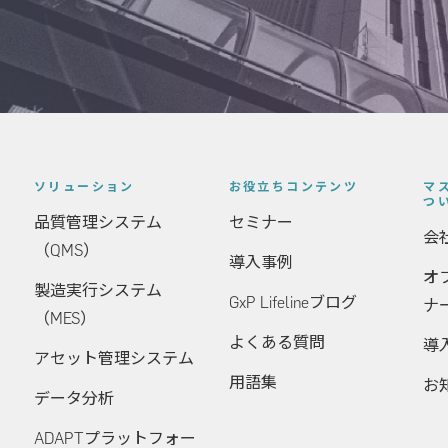
ソリューション
お役立ちコンテンツ
マ
つ
品質管理システム
セミナー
会
（QMS）
導入事例
オ
製造実行システム
GxP Lifelineブログ
ナ
（MES）
よくある質問
導
アセット管理システム
用語集
お
データ分析
ADAPTプラットフォー