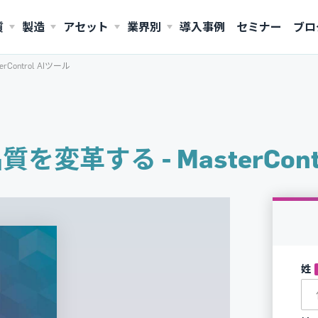
質
製造
アセット
業界別
導入事例
セミナー
ブロ
ontrol AIツール
AMERICAS
United States (English)
変革する - MasterCon
姓