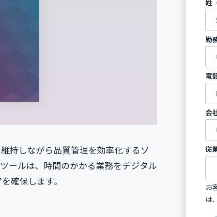
姓
勤
電
会
従
を維持しながら品質管理を効率化するソ
Iツールは、時間のかかる業務をデジタル
守を確保します。
お
は