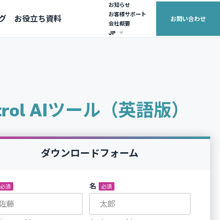
お知らせ
お客様サポート
グ
お役立ち資料
お問い合わせ
会社概要
JP
EUROPE
ASIA PACIFIC
United Kingdom (English)
Australia (English)
France (français)
日本（日本語）
trol AIツール（英語版）
繁體中文
ダウンロードフォーム
*
名
*