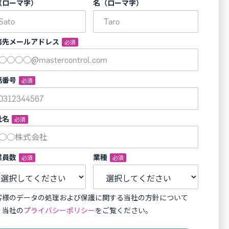
（ローマ字）
名（ローマ字）
務先メールアドレス
*
話番号
*
社名
*
業員数
*
業種
*
客様のデータの処理および保護に関する当社の方針について
、当社の
プライバシーポリシー
をご覧ください。