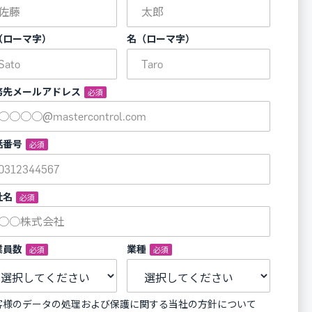
（ローマ字）
名（ローマ字）
務先メールアドレス
*
話番号
*
社名
*
業員数
*
業種
*
客様のデータの処理および保護に関する当社の方針について