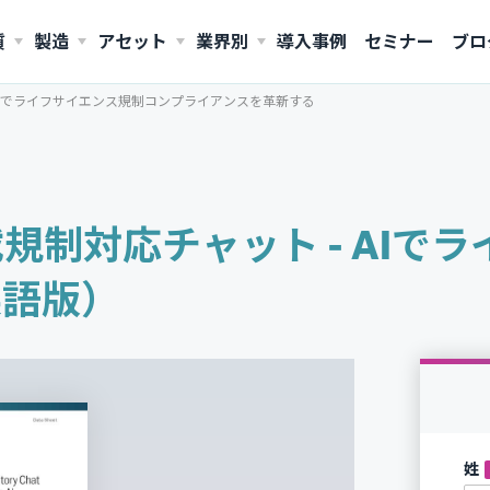
質
製造
アセット
業界別
導入事例
セミナー
ブロ
ト - AIでライフサイエンス規制コンプライアンスを革新する
AMERICAS
United States (English)
AI搭載規制対応チャット - A
英語版）
姓