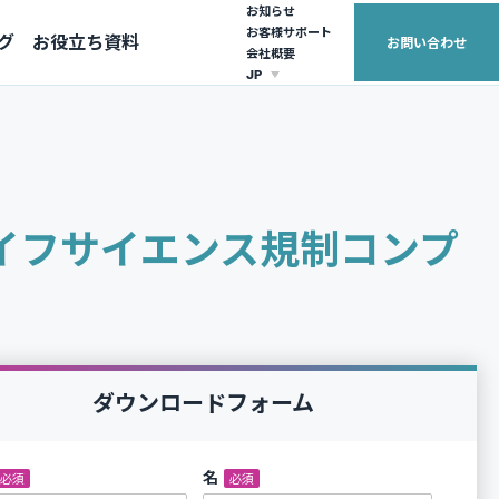
お知らせ
お客様サポート
グ
お役立ち資料
お問い合わせ
会社概要
JP
EUROPE
ASIA PACIFIC
United Kingdom (English)
Australia (English)
France (français)
日本（日本語）
Iでライフサイエンス規制コンプ
繁體中文
ダウンロードフォーム
*
名
*