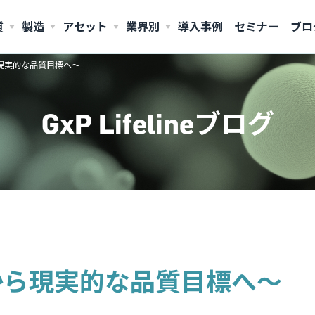
質
製造
アセット
業界別
導入事例
セミナー
ブロ
ら現実的な品質目標へ～
AMERICAS
GxP Lifelineブログ
United States (English)
望から現実的な品質目標へ～