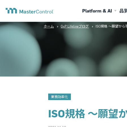
Platform & AI
品
ホーム
GxP Lifelineブログ
ISO規格 ～願望か
業務効率化
ISO規格 ～願