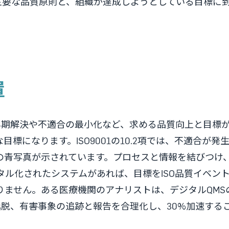
いる主要な品質原則と、組織が達成しようとしている目標に
。
置
の早期解決や不適合の最小化など、求める品質向上と目標
標になります。ISO9001の10.2項では、不適合が発
の青写真が示されています。プロセスと情報を結びつけ
タル化されたシステムがあれば、目標をISO品質イベン
りません。ある医療機関のアナリストは、デジタルQMS
逸脱、有害事象の追跡と報告を合理化し、30%加速する