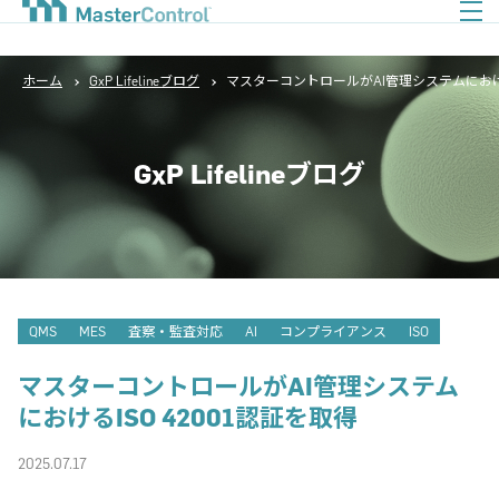
ホーム
GxP Lifelineブログ
マスターコントロールがAI管理システムにおけるI
GxP Lifelineブログ
QMS
MES
査察・監査対応
AI
コンプライアンス
ISO
マスターコントロールがAI管理システム
におけるISO 42001認証を取得
2025.07.17