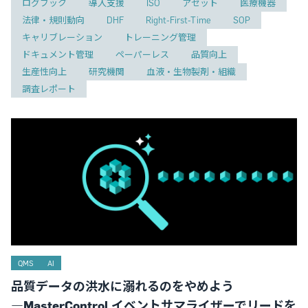
ログブック
導入支援
ISO
アセット
医療機器
法律・規則動向
DHF
Right-First-Time
SOP
キャリブレーション
トレーニング管理
ドキュメント管理
ペーパーレス
品質向上
生産性向上
研究機関
血液・生物製剤・組織
調査レポート
QMS
AI
品質データの洪水に溺れるのをやめよう
―MasterControl イベントサマライザーでリードを