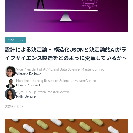
MES
AI
設計による決定論 ～構造化JSONと決定論的AIがラ
イフサイエンス製造をどのように変革しているか～
Vice President of AI/ML and Data Science, MasterControl
Viktoria Rojkova
Machine Learning Research Scientist, MasterControl
Bhavik Agarwal
AI/ML Co-Op Intern, MasterControl
Nidhi Bendre
2026.03.24