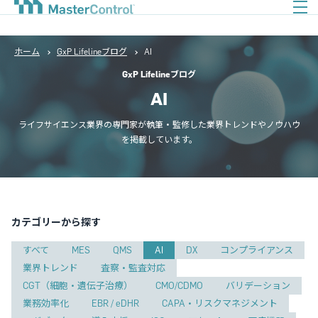
ホーム
GxP Lifelineブログ
AI
GxP Lifelineブログ
AI
ライフサイエンス業界の専門家が執筆・監修した業界トレンドやノウハウ
を掲載しています。
カテゴリーから探す
すべて
MES
QMS
AI
DX
コンプライアンス
業界トレンド
査察・監査対応
CGT（細胞・遺伝子治療）
CMO/CDMO
バリデーション
業務効率化
EBR / eDHR
CAPA・リスクマネジメント